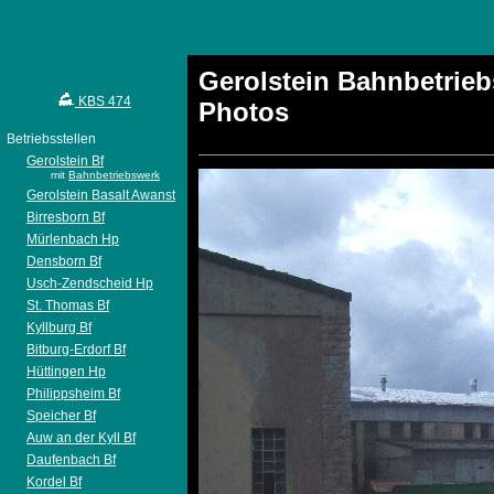
Gerolstein Bahnbetrie
KBS 474
Photos
Betriebsstellen
Gerolstein Bf
mit
Bahnbetriebswerk
Gerolstein Basalt Awanst
Birresborn Bf
Mürlenbach Hp
Densborn Bf
Usch-Zendscheid Hp
St. Thomas Bf
Kyllburg Bf
Bitburg-Erdorf Bf
Hüttingen Hp
Philippsheim Bf
Speicher Bf
Auw an der Kyll Bf
Daufenbach Bf
Kordel Bf