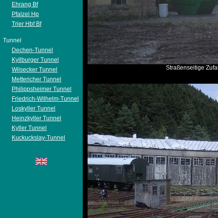
Ehrang Bf
Pfalzel Hp
Trier Hbf Bf
Tunnel
Dechen-Tunnel
Kyllburger Tunnel
Straßenseitige Zuf
Wilsecker Tunnel
Mettericher Tunnel
Philippsheimer Tunnel
Friedrich-Wilhelm-Tunnel
Loskyller Tunnel
Heinzkyller Tunnel
Kyller Tunnel
Kuckuckslay-Tunnel